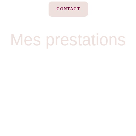
CONTACT
Mes prestations
e de 
services adaptée aux besoins
 spécifiques des 
profess
de votre entreprise à l'acquisition de clients.
ches chronophages et profitez de mon expertise pour transforme
 accompagnement en coaching prospection, je vous aide à struc
merciale, optimiser vos échanges et obtenir des résultats concr
collaboration de confiance
 sur mesure pour vos exigences pr