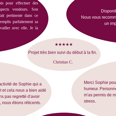
is pour effectuer des
spects vendeurs. Son
Disponib
ait pertinente dans ce
Nous vous recomm
 remplis parfaitement sa
un imp
vailler avec elle. Je la
★★★★★
Projet très bien suivi du début à la fin.
Christian C.
Merci Sophie pour
activité de Sophie qui a 
humeur. Personne
 et cela nous a bien aidé 
m'as permis de me
ns pas regretté d'avoir 
stress.
 nous étions réticents.