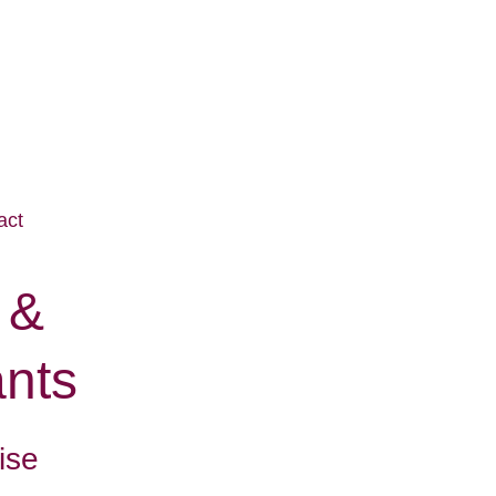
act
 & 
ants
ise