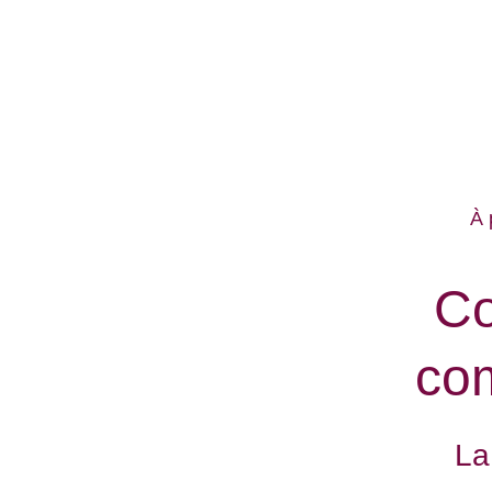
À 
Co
com
La