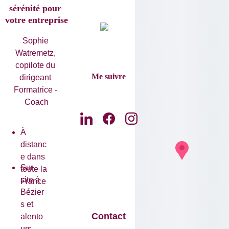
sérénité pour 
votre entreprise
Sophie 
Watremetz, 
copilote du 
Me suivre
dirigeant 
Formatrice - 
Coach
À 
distanc
e dans 
Sur 
toute la 
site à 
France
Bézier
s et 
Contact
alento
urs