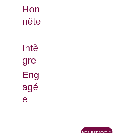
H
on
nête
I
ntè
gre
E
ng
agé
e
DÉCOUVREZ MES PRESTATIONS EN VID