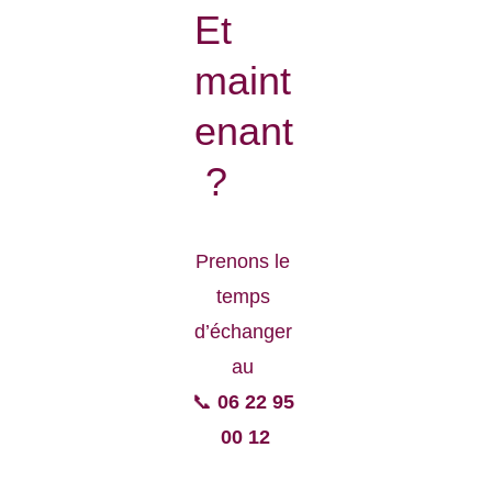
Et 
maint
enant
 ?
Prenons le 
temps 
d’échanger 
au 
📞 
06 22 95 
00 12