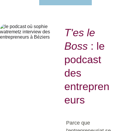
T'es le 
Boss
 : le 
podcast 
des 
entrepren
eurs
Parce que 
l'entrepreneuriat se 