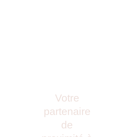
des 
dirigeant
s
Votre 
partenaire 
de 