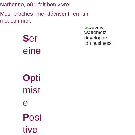
Narbonne, où il fait bon vivre!
Mes proches me décrivent en un
mot comme :
S
er
eine
O
pti
mist
e
P
osi
tive