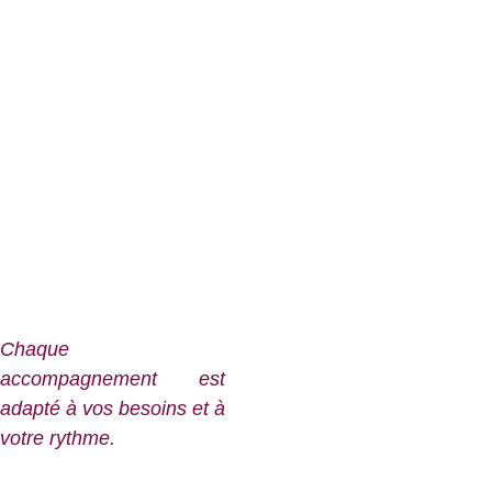
Les
dirigeants
de TPE et les
entrepreneurs
solo installés depuis
au moins un an, qui souhaitent :
retrouver du contrôle sur leur
activité
structurer leur prospection et
leur organisation
transformer leurs actions en
résultats durables
Chaque
accompagnement est
adapté à vos besoins et à
votre rythme.