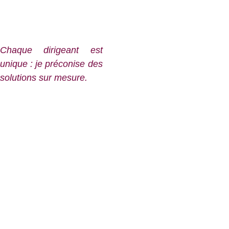
avant tout un marathon et je suis là pour que
vous ne le courriez pas seul.
Chaque dirigeant est
unique : je préconise des
solutions sur mesure.
Avec 
qui je 
collabor
e ?