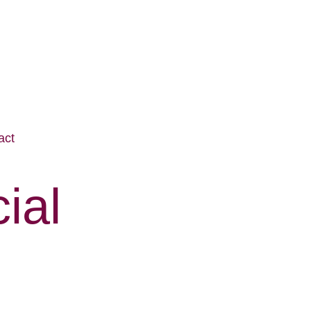
act
ial