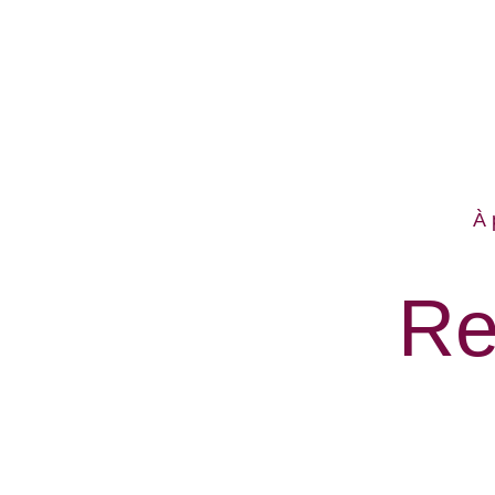
À 
Re