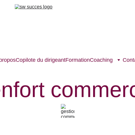
propos
Copilote du dirigeant
Formation
Coaching
Cont
nfort commerc