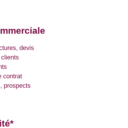
ommerciale
ctures, devis
 clients
nts
 contrat
, prospects
ité*